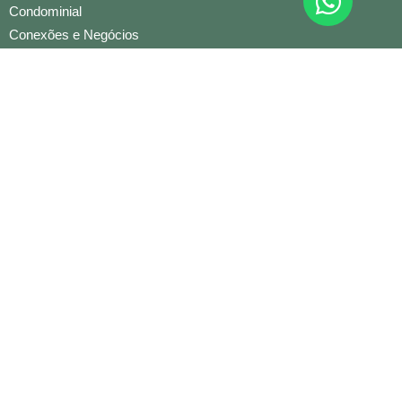
Condominial
Conexões e Negócios
Construção Civil
Cultural
Educação Infantil
Gestão e Liderança
Jurídico
Mercado Cervejeiro
Moda
Mulher Empreendedora
PET
Benefícios
Clube do Associado
Reserva
Núcleos