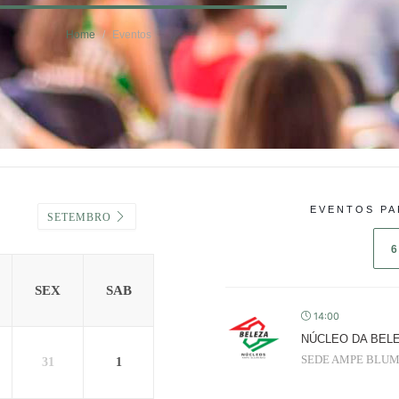
Home
Eventos
EVENTOS PA
SETEMBRO
6
SEX
SAB
14:00
NÚCLEO DA BEL
SEDE AMPE BLU
31
1