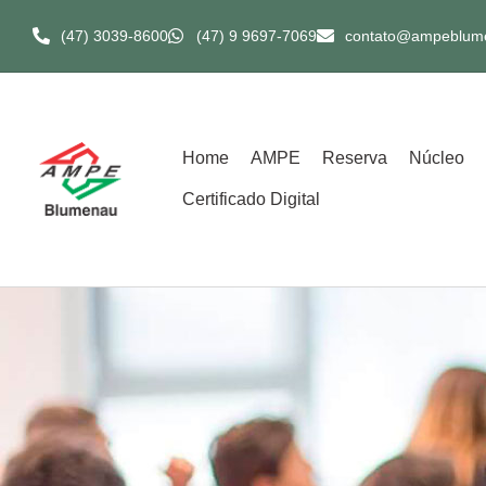
(47) 3039-8600​
(47) 9 9697-7069
contato@ampeblum
Home
AMPE
Reserva
Núcleo
Certificado Digital