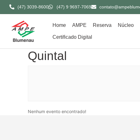
(47) 3039-8600​
(47) 9 9697-7069
contato@ampeblum
Home
AMPE
Reserva
Núcleo
Certificado Digital
Quintal
Nenhum evento encontrado!