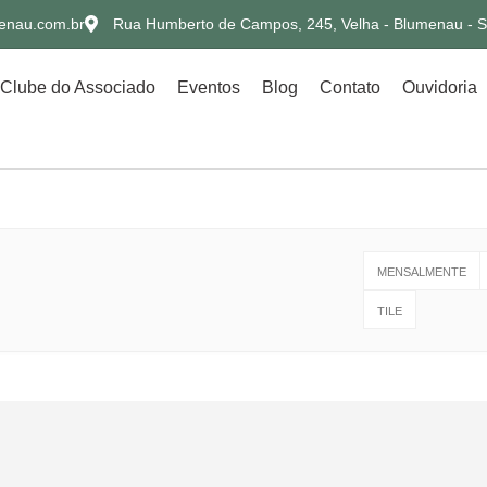
enau.com.br
Rua Humberto de Campos, 245, Velha - Blumenau - 
Clube do Associado
Eventos
Blog
Contato
Ouvidoria
MENSALMENTE
TILE