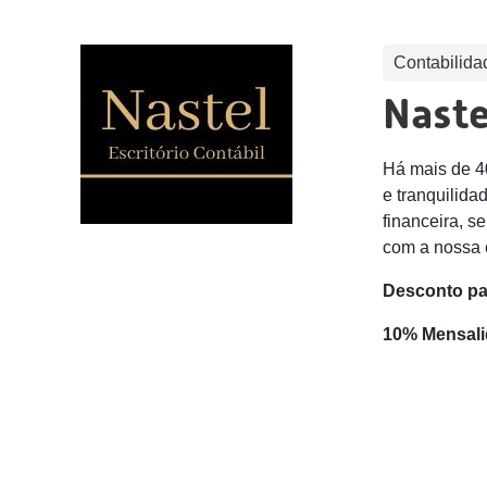
Contabilida
Naste
Há mais de 4
e tranquilida
financeira, s
com a nossa 
Desconto p
10% Mensal