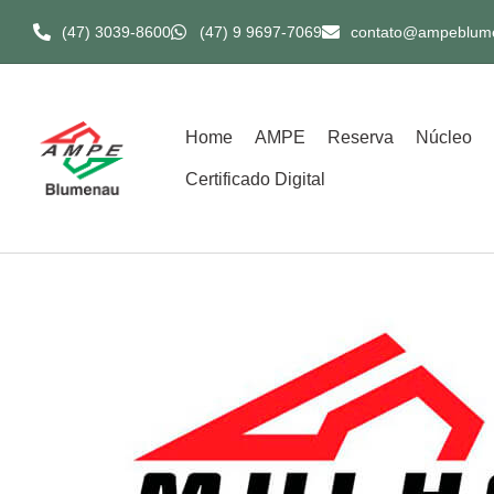
(47) 3039-8600​
(47) 9 9697-7069
contato@ampeblum
Home
AMPE
Reserva
Núcleo
Certificado Digital