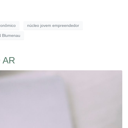
ronômico
núcleo jovem empreendedor
N Blumenau
 AR