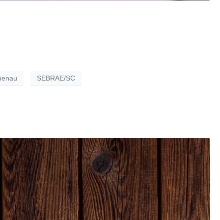
menau
SEBRAE/SC