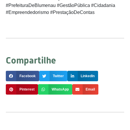
#PrefeituraDeBlumenau #GestãoPública #Cidadania
#Empreendedorismo #PrestaçãoDeContas
Compartilhe
Facebook
Twitter
LinkedIn
Pinterest
WhatsApp
Email