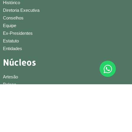
Histórico
Diretoria Executiva
Conselhos
Equipe
Ex-Presidentes
Estatuto
Entidades
Núcleos
Artesão
Beleza
Condominial
Conexões e Negócios
Construção Civil
Cultural
Educação Infantil
Gestão e Liderança