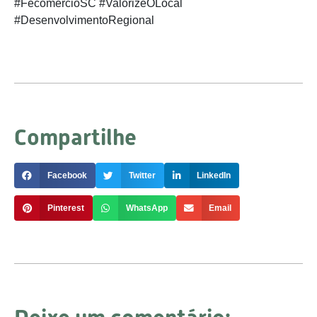
#FecomércioSC #ValorizeOLocal
#DesenvolvimentoRegional
Compartilhe
Facebook
Twitter
LinkedIn
Pinterest
WhatsApp
Email