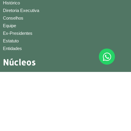
Histórico
Diretoria Executiva
Conselhos
Equipe
Ex-Presidentes
Estatuto
Entidades
Núcleos
Artesão
Beleza
Condominial
Conexões e Negócios
Construção Civil
Cultural
Educação Infantil
Gestão e Liderança