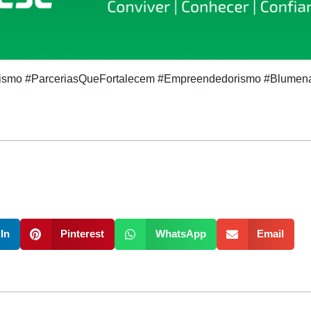
ismo #ParceriasQueFortalecem #Empreendedorismo #Blumen
In
Pinterest
WhatsApp
Email