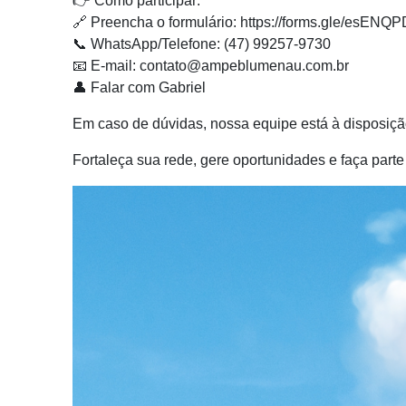
👉 Como participar:
🔗 Preencha o formulário: https://forms.gle/esEN
📞 WhatsApp/Telefone: (47) 99257-9730
📧 E-mail: contato@ampeblumenau.com.br
👤 Falar com Gabriel
Em caso de dúvidas, nossa equipe está à disposiçã
Fortaleça sua rede, gere oportunidades e faça pa