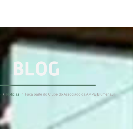
BLOG
o
Notícias
Faça parte do Clube do Associado da AMPE Blumenau!