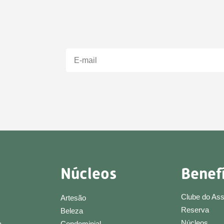
Núcleos
Benef
Clube do As
Artesão
Reserva
Beleza
Núcleos
a
Condominial