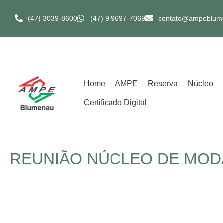
(47) 3039-8600​
(47) 9 9697-7069
contato@ampeblum
Home
AMPE
Reserva
Núcleo
Certificado Digital
REUNIÃO NÚCLEO DE MOD