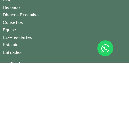
Histórico
Diretoria Executiva
Conselhos
Equipe
Ex-Presidentes
Estatuto
Entidades
Núcleos
Artesão
Beleza
Condominial
Conexões e Negócios
Construção Civil
Cultural
Educação Infantil