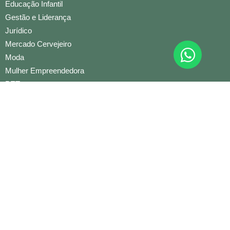
Educação Infantil
Gestão e Liderança
Jurídico
Mercado Cervejeiro
Moda
Mulher Empreendedora
PET
Benefícios
Clube do Associado
Reserva
Núcleos
Contato
(47) 3039-8600
(47) 9 9697-7069