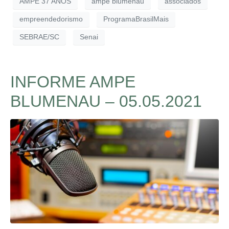
AMPE 37 ANOS
ampe blumenau
associados
empreendedorismo
ProgramaBrasilMais
SEBRAE/SC
Senai
INFORME AMPE
BLUMENAU – 05.05.2021